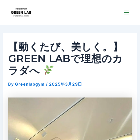
内
投
Mai
容
稿
Me
を
ナ
ス
ビ
【動くたび、美しく。】
キ
ゲ
GREEN LABで理想のカ
ッ
ー
ラダへ
プ
シ
ョ
By
Greenlabgym
/
2025年3月29日
ン